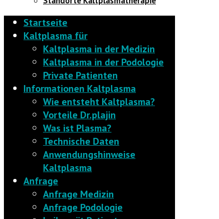
Standorte Kaltplasmatherapie
Startseite
Kaltplasma für
Kaltplasma in der Medizin
Kaltplasma in der Podologie
Private Patienten
Informationen Kaltplasma
Wie entsteht Kaltplasma?
Vorteile Dr.plajin
Was ist Plasma?
Technische Daten
Anwendungshinweise
Kaltplasma
Anfrage
Anfrage Medizin
Anfrage Podologie